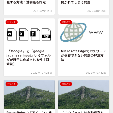
化する方法：透明色を指定
開かれてしまう問題
2021年9月15日
2022年8月25日
時短メモ
時短メモ
「Google」 と「google
Microsoft Edgeでパスワード
japanese input」いうフォル
が保存できない問題の解決方
ダが勝手に作成される件【回
法
避法】
2022年10月26日
2022年10月12日
時短メモ
時短メモ
PowerPointの「アイコン」機
「このブックには自動保存を